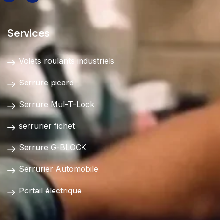
Services
Volets roulants industriels
Serrure picard
Serrure Mul-T-Lock
serrurier fichet
Serrure G-BLOCK
Serrurier Automobile
Portail électrique