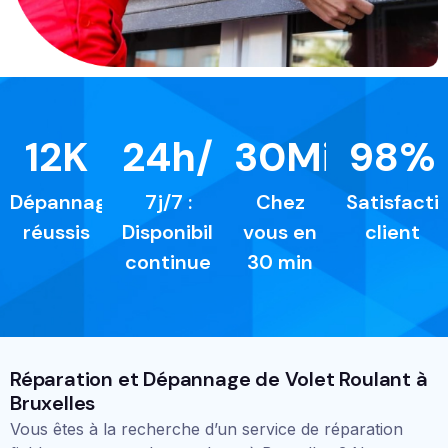
12
K
24
h/24
30
Min
98
%
Dépannages
7j/7 :
Chez
Satisfacti
réussis
Disponibilité
vous en
client
continue
30 min
Réparation et Dépannage de Volet Roulant à
Bruxelles
Vous êtes à la recherche d’un service de réparation