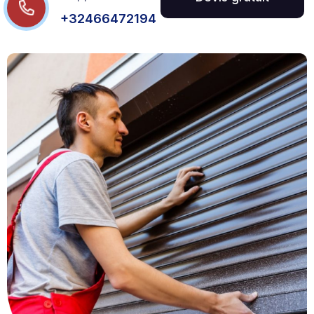
+32466472194