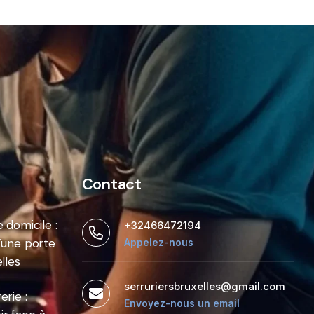
Contact
 domicile :
+32466472194
’une porte
Appelez-nous
lles
serruriersbruxelles@gmail.com
rie :
Envoyez-nous un email