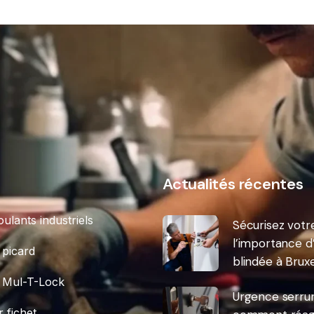
s
Actualités récentes
oulants industriels
Sécurisez votre
l’importance d
 picard
blindée à Bruxe
 Mul-T-Lock
Urgence serrure
r fichet