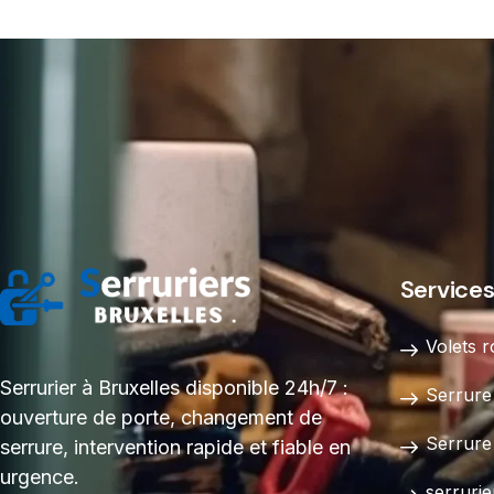
Service
Volets r
Serrurier à Bruxelles disponible 24h/7 :
Serrure
ouverture de porte, changement de
Serrure
serrure, intervention rapide et fiable en
urgence.
serrurie