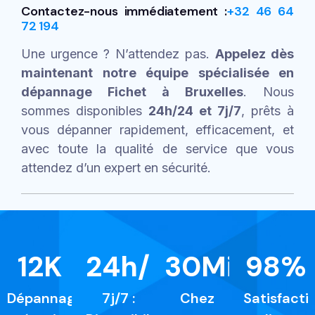
Contactez-nous immédiatement :
+32 46 64
72 194
Une urgence ? N’attendez pas.
Appelez dès
maintenant notre équipe spécialisée en
dépannage Fichet à Bruxelles
. Nous
sommes disponibles
24h/24 et 7j/7
, prêts à
vous dépanner rapidement, efficacement, et
avec toute la qualité de service que vous
attendez d’un expert en sécurité.
12
K
24
h/24
30
Min
98
%
Dépannages
7j/7 :
Chez
Satisfacti