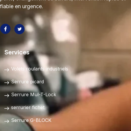
fiable en urgence.
Services
Volets roulants industriels
Serrure picard
Serrure Mul-T-Lock
serrurier fichet
Serrure G-BLOCK