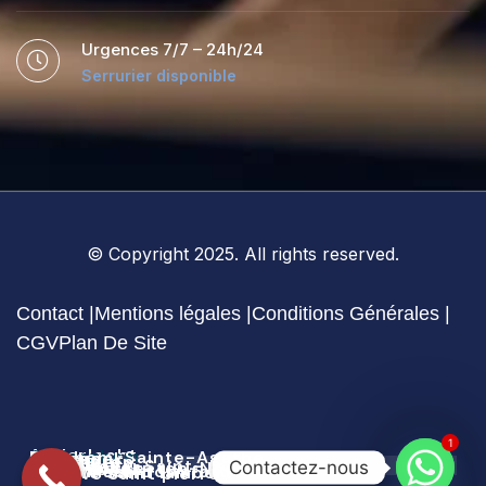
Urgences 7/7 – 24h/24
Serrurier disponible
© Copyright 2025. All rights reserved.
Contact |
Mentions légales |
Conditions Générales |
CGV
Plan De Site
1
Anderlecht
Auderghem
Berchem-Sainte-Agathe
Etterbeek
Evere
Forest
Ganshoren
Ixelles
Jette
Koekelberg
Molenbeek-Saint-Jean
Saint-Gilles
Contactez-nous
Saint-Josse-ten-Noode
Schaerbeek
Uccle
Watermael-Boitsfort
woluwe saint lambert
Woluwe saint pierre