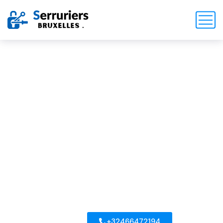
Serruriers
à
Auderghem
1160
Dépannage
serrurier
24/7
Bruxelles
en 30
minutes
+32466472194